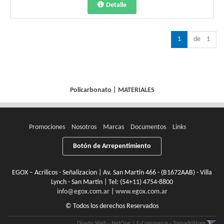
Detalle
1
de 1
Policarbonato
|
MATERIALES
Promociones
Nosotros
Marcas
Documentos
Links
Botón de Arrepentimiento
EGOX – Acrilicos - Señalizacion | Av. San Martín 466 - (B1672AAB) - Villa
Lynch - San Martín | Tel:
(54+11) 4754-8800
info@egox.com.ar
|
www.egox.com.ar
© Todos los derechos Reservados
Diseño Web - NetOne
|
E-Commerce - TornadoStore