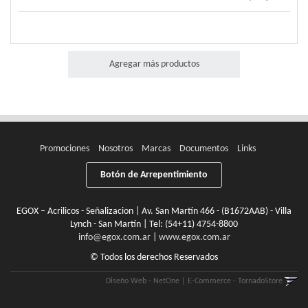
Agregar más productos
Promociones
Nosotros
Marcas
Documentos
Links
Botón de Arrepentimiento
EGOX – Acrilicos - Señalizacion | Av. San Martín 466 - (B1672AAB) - Villa
Lynch - San Martín | Tel:
(54+11) 4754-8800
info@egox.com.ar
|
www.egox.com.ar
© Todos los derechos Reservados
Diseño Web - NetOne
|
E-Commerce - TornadoStore