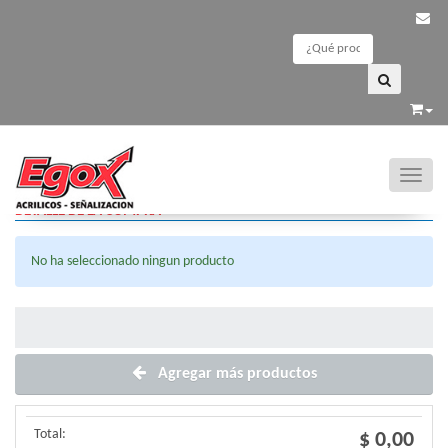
Agregar más productos
Toggle
DETALLE DE LA COMPRA
No ha seleccionado ningun producto
Agregar más productos
Total:
$ 0,00