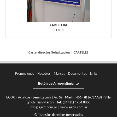
CARTELERA
(
CI-037
)
Cartel director
Señalización
|
CARTELES
Promociones
Nosotros
Marcas
Documentos
Links
Botón de Arrepentimiento
EGOX – Acrilicos - Señalizacion | Av. San Martín 466 - (B1672AAB) - Villa
Lynch - San Martín | Tel:
(54+11) 4754-8800
info@egox.com.ar
|
www.egox.com.ar
© Todos los derechos Reservados