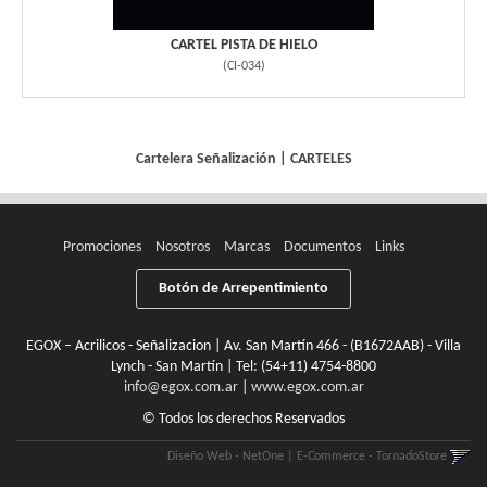
CARTEL PISTA DE HIELO
(
CI-034
)
Cartelera
Señalización
|
CARTELES
Promociones
Nosotros
Marcas
Documentos
Links
Botón de Arrepentimiento
EGOX – Acrilicos - Señalizacion | Av. San Martín 466 - (B1672AAB) - Villa
Lynch - San Martín | Tel:
(54+11) 4754-8800
info@egox.com.ar
|
www.egox.com.ar
© Todos los derechos Reservados
Diseño Web - NetOne
|
E-Commerce - TornadoStore