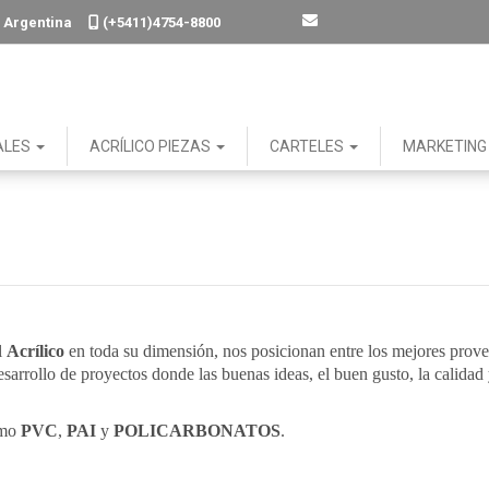
. - Argentina
(+5411)4754-8800
ALES
ACRÍLICO PIEZAS
CARTELES
MARKETIN
l
Acrílico
en toda su dimensión, nos posicionan entre los mejores prov
arrollo de proyectos donde las buenas ideas, el buen gusto, la calidad
omo
PVC
,
PAI
y
POLICARBONATOS
.