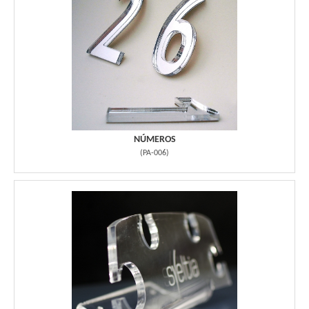
NÚMEROS
(
PA-006
)