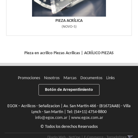
PIEZA ACRÍLICA
(
NOVO-5
)
Pieza en acrilico
Piezas Acrílicas
|
ACRÍLICO PIEZAS
Promociones
Nosotros
Marcas
Documentos
Links
Botón de Arrepentimiento
EGOX – Acrilicos - Señalizacion | Av. San Martín 466 - (B1672AAB) - Villa
Lynch - San Martín | Tel:
(54+11) 4754-8800
info@egox.com.ar
|
www.egox.com.ar
© Todos los derechos Reservados
Diseño Web - NetOne
|
E-Commerce - TornadoStore