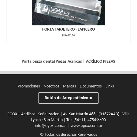
PORTA TARJETERO - LAPICERO
(
PA-016
)
Porta pinza dental
Piezas Acrílicas
|
ACRÍLICO PIEZAS
Promociones
Nosotros
Marcas
Documentos
Links
Botón de Arrepentimiento
EGOX – Acrilicos - Señalizacion | Av. San Martín 466 - (B1672AAB) - Villa
Lynch - San Martín | Tel:
(54+11) 4754-8800
info@egox.com.ar
|
www.egox.com.ar
© Todos los derechos Reservados