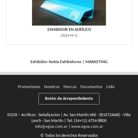
EXHIBIDOR EN ACRÍLICO
(
2024-M-1
)
Exhibidor Nokia
Exhibidores
|
MARKETING
Promociones
Nosotros
Marcas
Documentos
Links
Botón de Arrepentimiento
EGOX – Acrilicos - Señalizacion | Av. San Martín 466 - (B1672AAB) - Villa
Lynch - San Martín | Tel:
(54+11) 4754-8800
info@egox.com.ar
|
www.egox.com.ar
© Todos los derechos Reservados