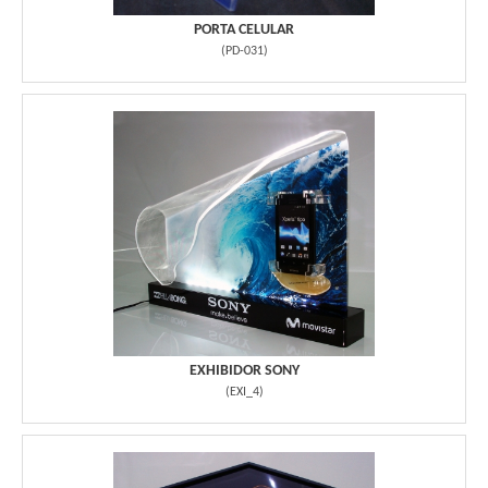
PORTA CELULAR
(
PD-031
)
EXHIBIDOR SONY
(
EXI_4
)