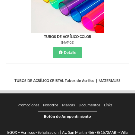
TUBOS DE ACRÍLICO COLOR
(
MAT-05
)
Detalle
TUBOS DE ACRÍLICO CRISTAL
Tubos de Acrílico
|
MATERIALES
Promociones
Nosotros
Marcas
Documentos
Links
Botón de Arrepentimiento
EGOX – Acrilicos - Señalizacion | Av. San Martín 466 - (B1672AAB) - Villa