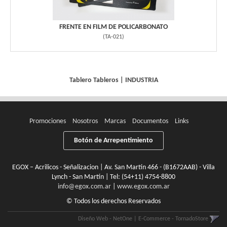
FRENTE EN FILM DE POLICARBONATO
(
TA-021
)
Tablero
Tableros
|
INDUSTRIA
Promociones
Nosotros
Marcas
Documentos
Links
Botón de Arrepentimiento
EGOX – Acrilicos - Señalizacion | Av. San Martín 466 - (B1672AAB) - Villa
Lynch - San Martín | Tel:
(54+11) 4754-8800
info@egox.com.ar
|
www.egox.com.ar
© Todos los derechos Reservados
Diseño Web - NetOne
|
E-Commerce - TornadoStore