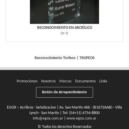
RECONOCIMIENTO EN ARCRÍLICO
(
tr-1
)
Reconocimiento
Trofeos
|
TROFEOS
Promociones
Nosotros
Marcas
Documentos
Links
Botón de Arrepentimiento
EGOX – Acrilicos - Señalizacion | Av. San Martín 466 - (B1672AAB) - Villa
Lynch - San Martín | Tel:
(54+11) 4754-8800
info@egox.com.ar
|
www.egox.com.ar
© Todos los derechos Reservados