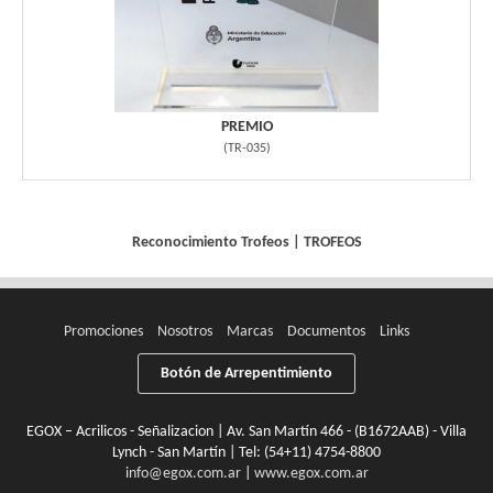
PREMIO
(
TR-035
)
Reconocimiento
Trofeos
|
TROFEOS
Promociones
Nosotros
Marcas
Documentos
Links
Botón de Arrepentimiento
EGOX – Acrilicos - Señalizacion | Av. San Martín 466 - (B1672AAB) - Villa
Lynch - San Martín | Tel:
(54+11) 4754-8800
info@egox.com.ar
|
www.egox.com.ar