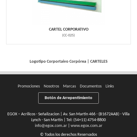
CARTEL CORPORATIVO
(
CC-025
)
Logotipo Corportaivo
Corpórea
|
CARTELES
Promociones
Nosotros
Marcas
Documentos
Links
Botón de Arrepentimiento
EGOX – Acrilicos - Señalizacion | Av. San Martín 466 - (B1672AAB) - Villa
Lynch - San Martín | Tel:
(54+11) 4754-8800
info@egox.com.ar
|
www.egox.com.ar
© Todos los derechos Reservados