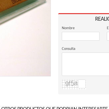
REALI
Nombre
E
Consulta