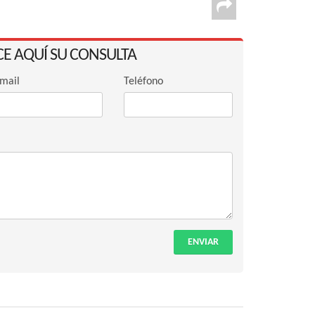
CE AQUÍ SU CONSULTA
mail
Teléfono
ENVIAR