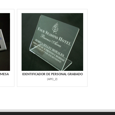
 MESA
IDENTIFICADOR DE PERSONAL GRABADO
(
APO_2
)